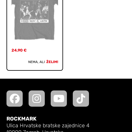
24,90
€
NEMA, ALI
ŽELIM!
ROCKMARK
Ulica Hrvatske bratske zajednice 4