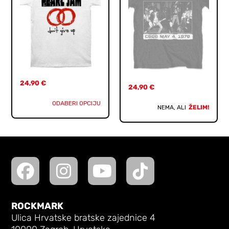
24,90
€
24,90
€
ODABERI OPCIJU
NEMA, ALI
ŽELIM!
ROCKMARK
Ulica Hrvatske bratske zajednice 4