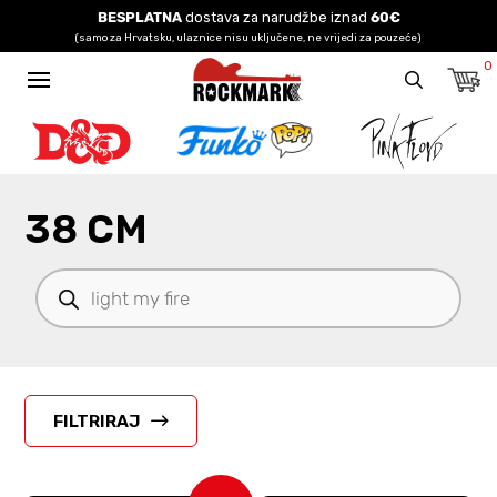
BESPLATNA
dostava za narudžbe iznad
60€
(samo za Hrvatsku, ulaznice nisu uključene, ne vrijedi za pouzeće)
0
38 CM
Products
search
FILTRIRAJ