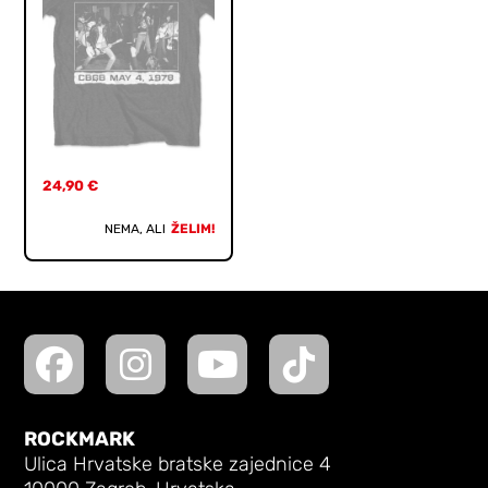
24,90
€
NEMA, ALI
ŽELIM!
ROCKMARK
Ulica Hrvatske bratske zajednice 4