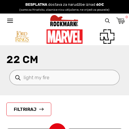
BESPLATNA
dostava za narudžbe iznad
60€
(samo za Hrvatsku, ulaznice nisu uključene, ne vrijedi za pouzeće)
0
22 CM
Products
search
FILTRIRAJ