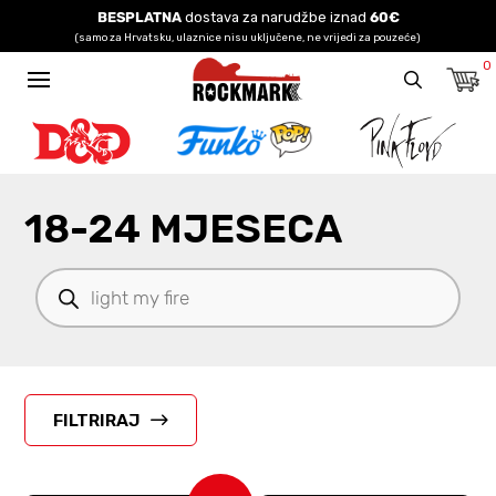
BESPLATNA
dostava za narudžbe iznad
60€
(samo za Hrvatsku, ulaznice nisu uključene, ne vrijedi za pouzeće)
0
18-24 MJESECA
Products
search
FILTRIRAJ