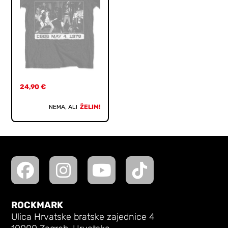
24,90
€
NEMA, ALI
ŽELIM!
ROCKMARK
Ulica Hrvatske bratske zajednice 4