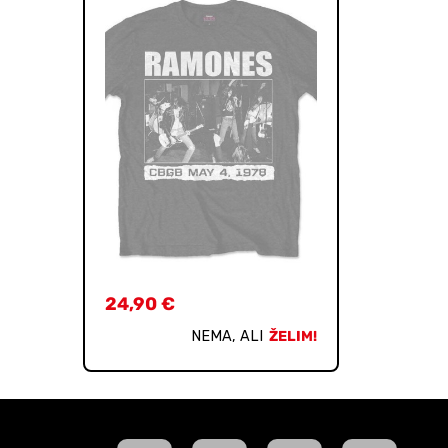
24,90
€
NEMA, ALI
ŽELIM!