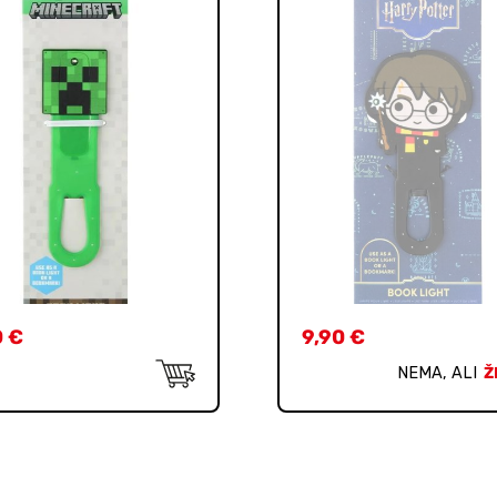
0
€
9,90
€
NEMA, ALI
Ž