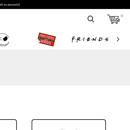
edi za pouzeće)
0