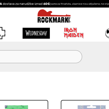
A
dostava za narudžbe iznad
60€
(samo za Hrvatsku, ulaznice nisu uključene, ne vrij