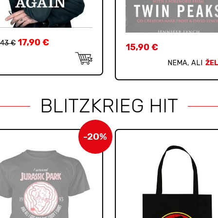
17,90
€
,43
€
15,90
€
NEMA, ALI
ŽEL
BLITZKRIEG HIT
-20%