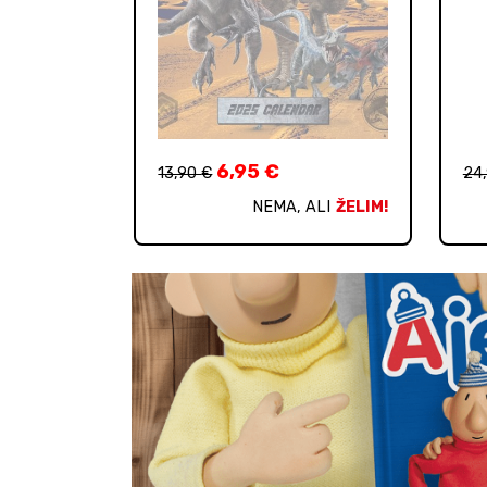
6,95
€
13,90
€
24
NEMA, ALI
ŽELIM!