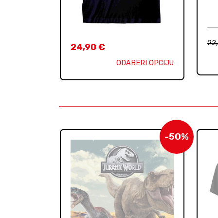
22
24,90
€
ODABERI OPCIJU
-50%