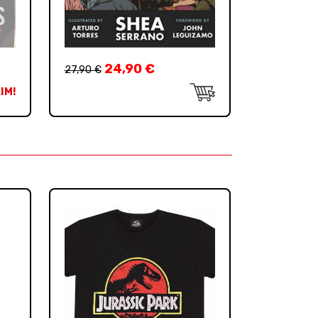
24,90
€
27,90
€
IM!