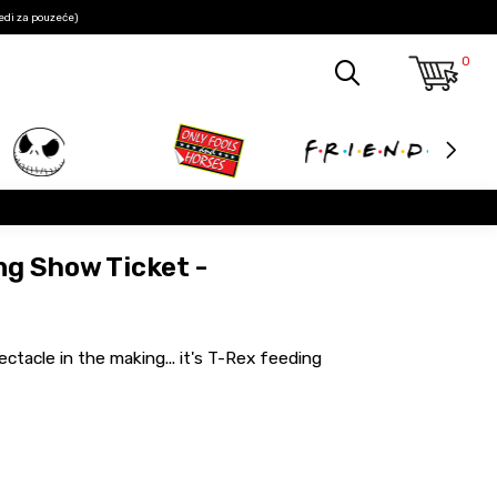
edi za pouzeće)
0
ng Show Ticket -
ectacle in the making... it's T-Rex feeding