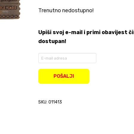
Trenutno nedostupno!
Upiši svoj e-mail i primi obavijest
dostupan!
Enter
your
email
address
POŠALJI
to
join
the
waitlist
SKU: 011413
for
this
product