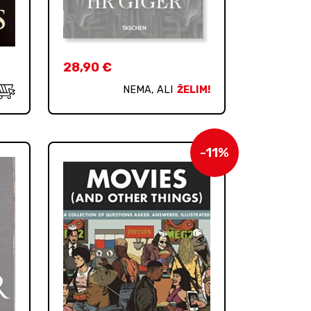
28,90
€
NEMA, ALI
ŽELIM!
-11%