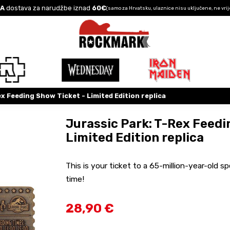
A
dostava za narudžbe iznad
60€
(samo za Hrvatsku, ulaznice nisu uključene, ne vrij
x Feeding Show Ticket - Limited Edition replica
Jurassic Park: T-Rex Feedi
Limited Edition replica
This is your ticket to a 65-million-year-old sp
time!
28,90 €