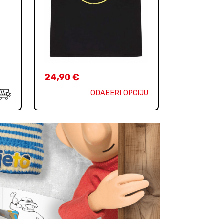
24,90
€
ODABERI OPCIJU