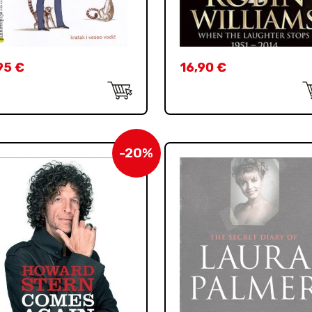
95
€
16,90
€
-20%