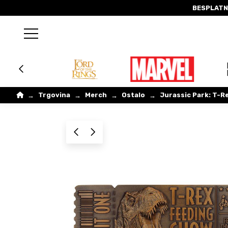
BESPLATN
Home
Trgovina
Merch
Ostalo
Jurassic Park: T-Re
→
→
→
→