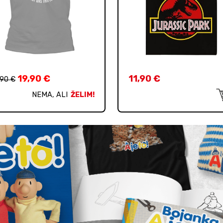
19,90
€
11,90
€
,90
€
NEMA, ALI
ŽELIM!