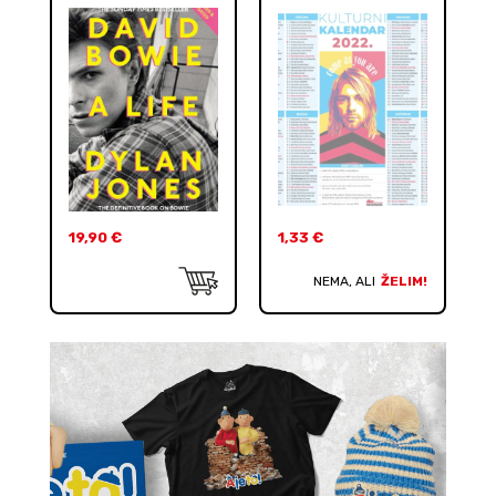
19,90
€
1,33
€
NEMA, ALI
ŽELIM!