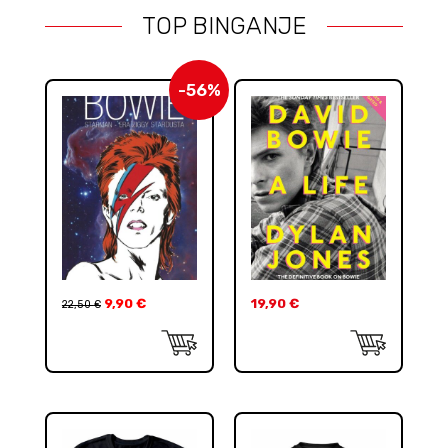
TOP BINGANJE
-56%
9,90
€
19,90
€
22,50
€