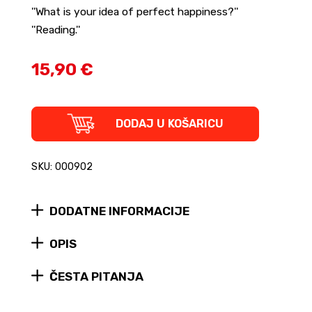
''What is your idea of perfect happiness?''
''Reading.''
15,90 €
Bowie's
DODAJ U KOŠARICU
Books
-
The
SKU: 000902
Hundred
Literary
Heroes
DODATNE INFORMACIJE
Who
Changed
His
OPIS
Life
quantity
ČESTA PITANJA