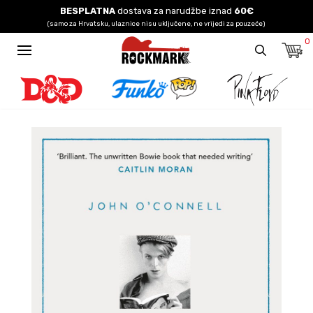
BESPLATNA
dostava za narudžbe iznad
60€
(samo za Hrvatsku, ulaznice nisu uključene, ne vrijedi za pouzeće)
0