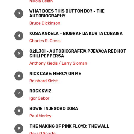
Nikola Čelan
WHAT DOES THIS BUTTON DO? - THE
AUTOBIOGRAPHY
Bruce Dickinson
KOSA ANĐELA – BIOGRAFIJA KURTA COBAINA
Charles R. Cross
OŽILJCI – AUTOBIOGRAFIJA PJEVAČA RED HOT
CHILI PEPPERSA
Anthony Kiedis / Larry Sloman
NICK CAVE: MERCY ON ME
Reinhard Kleist
ROCK KVIZ
Igor Gabor
BOWIE I NJEGOVO DOBA
Paul Morley
THE MAKING OF PINK FLOYD: THE WALL
Gerald Scarfe