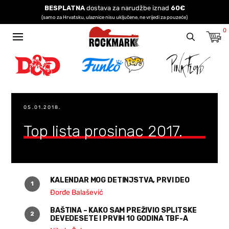
BESPLATNA
dostava za narudžbe iznad
60€
(samo za Hrvatsku, ulaznice nisu uključene, ne vrijedi za pouzeće)
0
05.01.2018.
Top lista prosinac 2017.
KALENDAR MOG DETINJSTVA, PRVI DEO
Đorđe Balašević
BAŠTINA – KAKO SAM PREŽIVIO SPLITSKE
DEVEDESETE I PRVIH 10 GODINA TBF-A