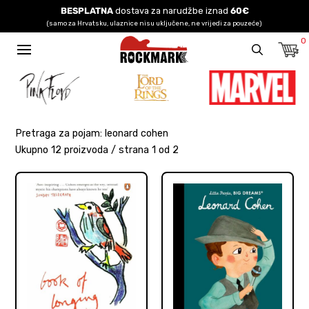
BESPLATNA
dostava za narudžbe iznad
60€
(samo za Hrvatsku, ulaznice nisu uključene, ne vrijedi za pouzeće)
0
Pretraga za pojam: leonard cohen
Ukupno 12 proizvoda / strana 1 od 2