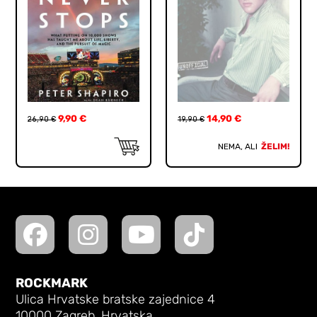
9,90
€
14,90
€
26,90
€
19,90
€
NEMA, ALI
ŽELIM!
ROCKMARK
Ulica Hrvatske bratske zajednice 4
10000 Zagreb, Hrvatska