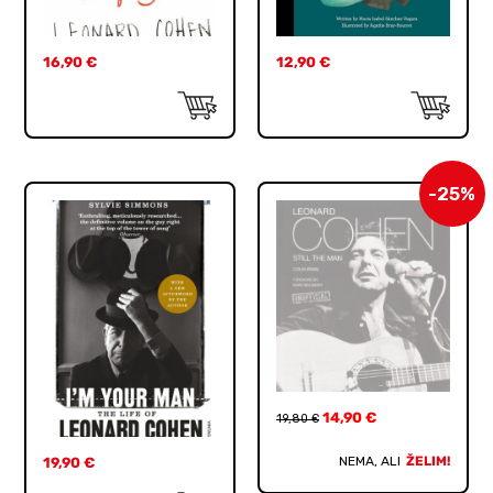
16,90
€
12,90
€
-25%
14,90
€
19,80
€
NEMA, ALI
ŽELIM!
19,90
€