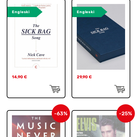
Engleski
Engleski
14,90
€
29,90
€
-63%
-25%