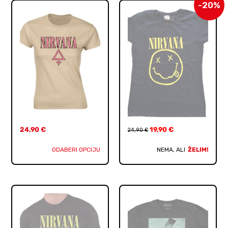
-20%
24,90
€
19,90
€
24,90
€
ODABERI OPCIJU
NEMA, ALI
ŽELIM!