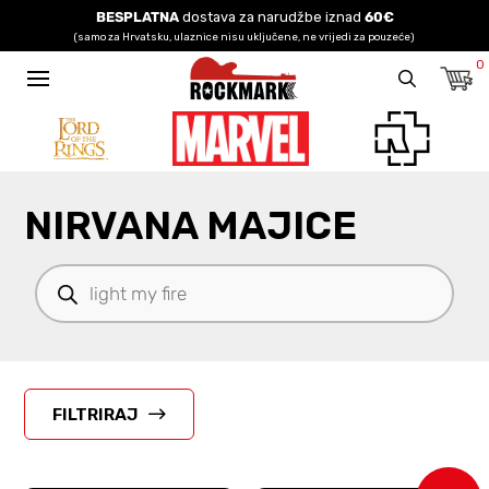
BESPLATNA
dostava za narudžbe iznad
60€
(samo za Hrvatsku, ulaznice nisu uključene, ne vrijedi za pouzeće)
0
NIRVANA MAJICE
Products
search
FILTRIRAJ