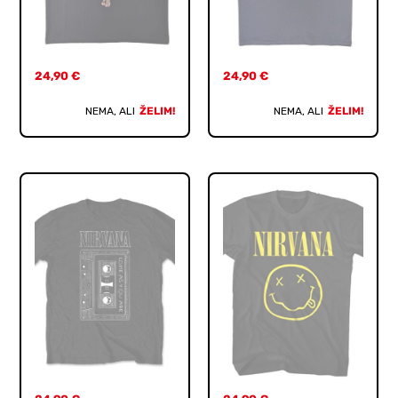
24,90
€
24,90
€
NEMA, ALI
ŽELIM!
NEMA, ALI
ŽELIM!