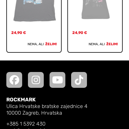
24,90
€
24,90
€
NEMA, ALI
ŽELIM!
NEMA, ALI
ŽELIM!
ROCKMARK
Ulica Hrvatske bratske zajednice 4
10000 Zagreb, Hrvatska
+385 1 5392 430