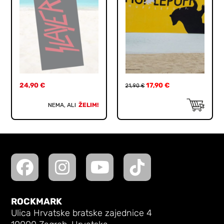
24,90
€
17,90
€
21,90
€
NEMA, ALI
ŽELIM!
ROCKMARK
Ulica Hrvatske bratske zajednice 4