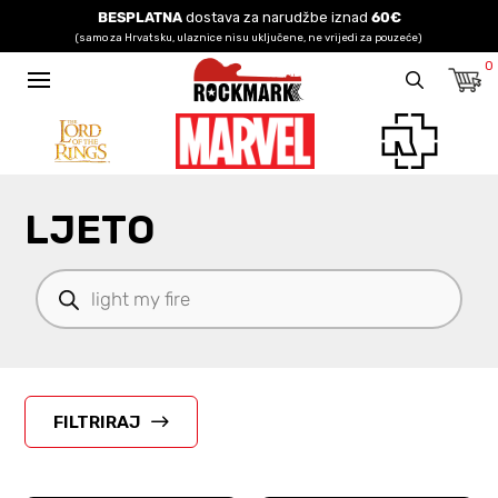
BESPLATNA
dostava za narudžbe iznad
60€
(samo za Hrvatsku, ulaznice nisu uključene, ne vrijedi za pouzeće)
0
LJETO
Products
search
FILTRIRAJ