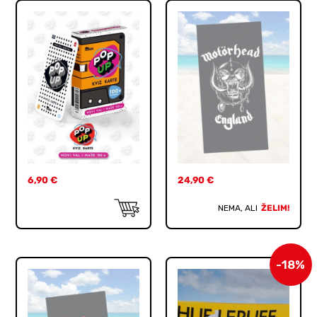
6,90
€
24,90
€
NEMA, ALI
ŽELIM!
-18%