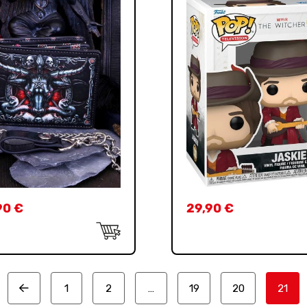
90
€
29,90
€
1
2
…
19
20
21
Prev