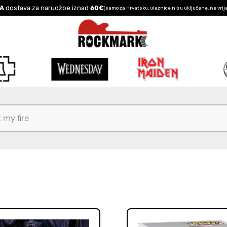
A
dostava za narudžbe iznad
60€
(samo za Hrvatsku, ulaznice nisu uključene, ne vrij