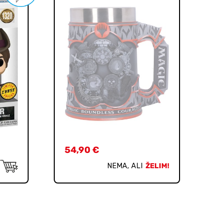
54,90
€
NEMA, ALI
ŽELIM!