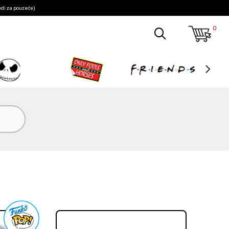
edi za pouzeće)
0