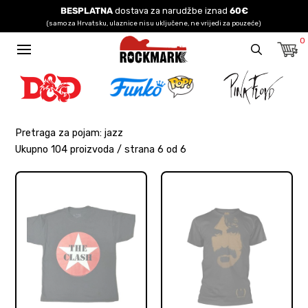
BESPLATNA
dostava za narudžbe iznad
60€
(samo za Hrvatsku, ulaznice nisu uključene, ne vrijedi za pouzeće)
0
Pretraga za pojam: jazz
Ukupno 104 proizvoda / strana 6 od 6