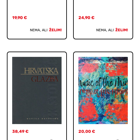
19,90
€
24,90
€
NEMA, ALI
ŽELIM!
NEMA, ALI
ŽELIM!
38,49
€
20,00
€