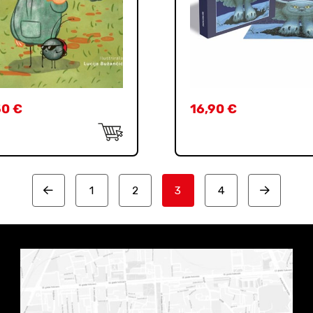
50
€
16,90
€
1
2
3
4
Prev
Next