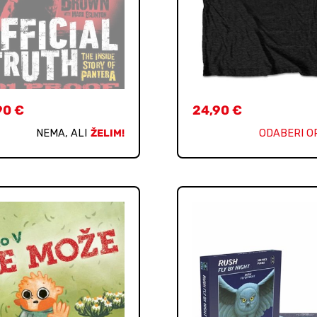
90
€
24,90
€
NEMA, ALI
ŽELIM!
ODABERI O