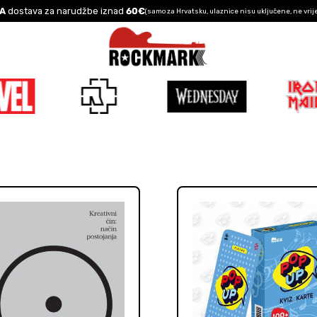
A
dostava za narudžbe iznad
60€
(samo za Hrvatsku, ulaznice nisu uključene, ne vrij