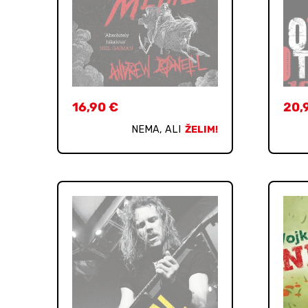
16,90
€
20,
NEMA, ALI
ŽELIM!