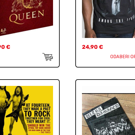
90
€
24,90
€
ODABERI O