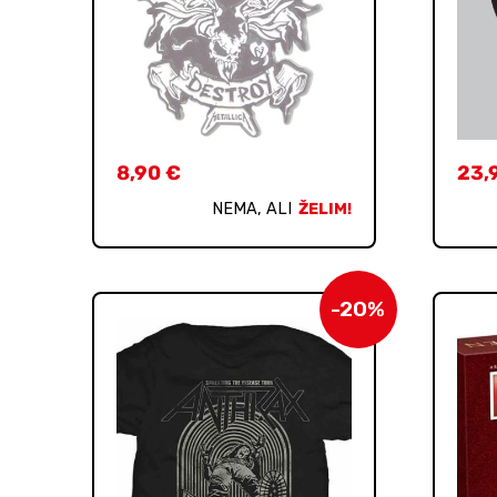
8,90
€
23,
NEMA, ALI
ŽELIM!
-20%