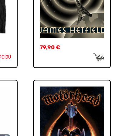
79,90
€
PCIJU