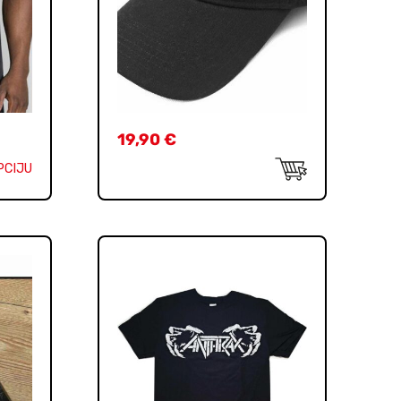
19,90
€
PCIJU