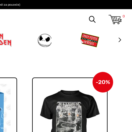
edi za pouzeće)
0
-20%