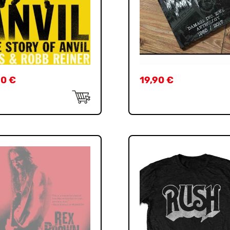
90
€
19,90
€