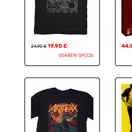
19,90
€
44,
24,90
€
ODABERI OPCIJU