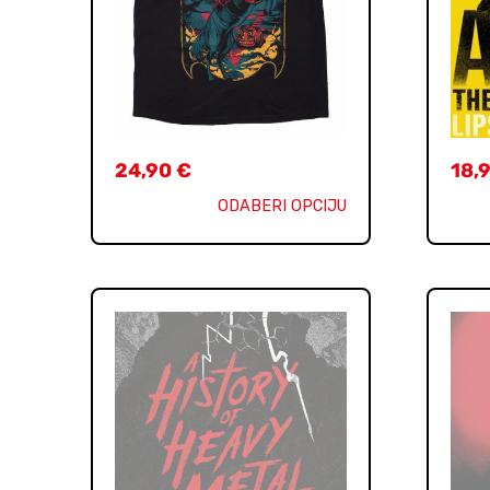
24,90
€
18,
ODABERI OPCIJU