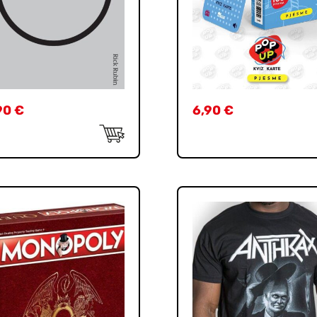
90
€
6,90
€