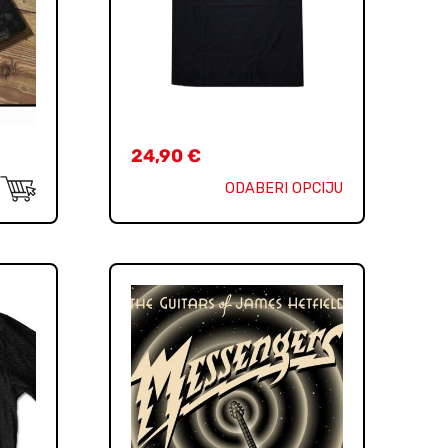
24,90
€
ODABERI OPCIJU