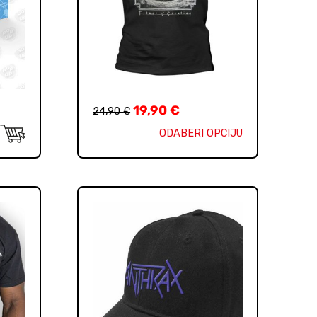
19,90
€
24,90
€
ODABERI OPCIJU