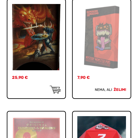
25,90
€
7,90
€
NEMA, ALI
ŽELIM!