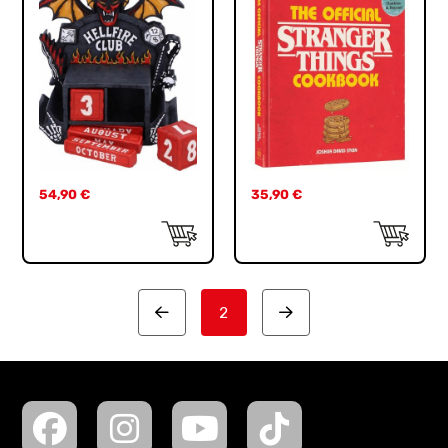
54,90
€
35,90
€
2
Prev
Next