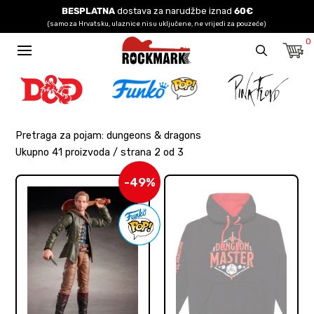
BESPLATNA
dostava za narudžbe iznad
60€
(samo za Hrvatsku, ulaznice nisu uključene, ne vrijedi za pouzeće)
0
Pretraga za pojam: dungeons & dragons
Ukupno 41 proizvoda / strana 2 od 3
-49%