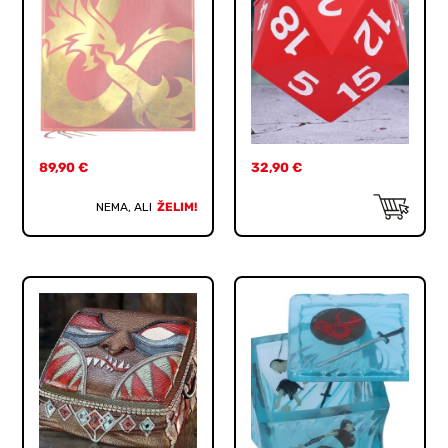
89,90
€
32,90
€
NEMA, ALI
ŽELIM!