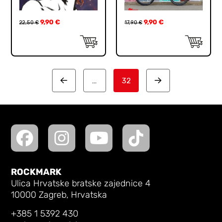
9,90
€
9,90
€
22,50
€
17,90
€
…
32
Prev
Next
ROCKMARK
Ulica Hrvatske bratske zajednice 4
10000 Zagreb, Hrvatska
+385 1 5392 430