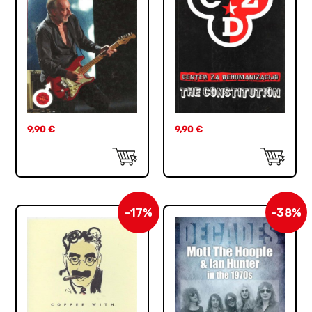
9,90
€
9,90
€
-17%
-38%