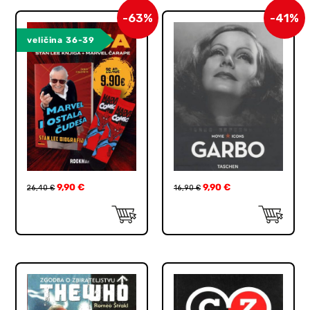
-63%
-41%
veličina 36-39
9,90
€
9,90
€
26,40
€
16,90
€