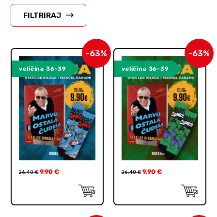
FILTRIRAJ
-63%
-63%
veličina 36-39
veličina 36-39
9,90
€
9,90
€
26,40
€
26,40
€