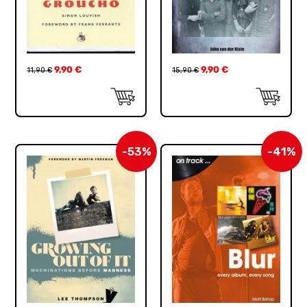
9,90
€
9,90
€
11,90
€
15,90
€
-53%
-41%