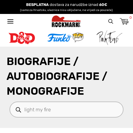
BESPLATNA
dostava za narudžbe iznad
60€
(samo za Hrvatsku, ulaznice nisu uključene, ne vrijedi za pouzeće)
0
BIOGRAFIJE /
AUTOBIOGRAFIJE /
MONOGRAFIJE
Products
search