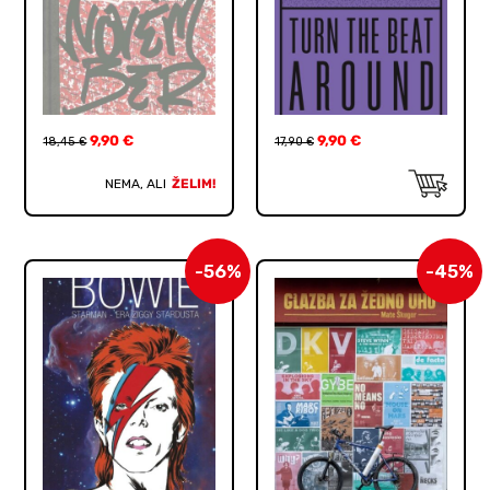
9,90
€
9,90
€
18,45
€
17,90
€
NEMA, ALI
ŽELIM!
-56%
-45%