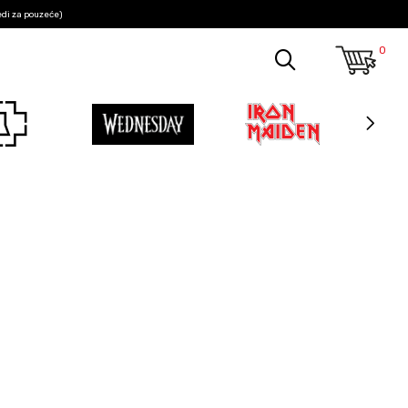
edi za pouzeće)
0