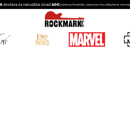
A
dostava za narudžbe iznad
60€
(samo za Hrvatsku, ulaznice nisu uključene, ne vrij