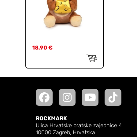
18,90
€
ROCKMARK
Ulica Hrvatske bratske zajednice 4
10000 Zagreb, Hrvatska