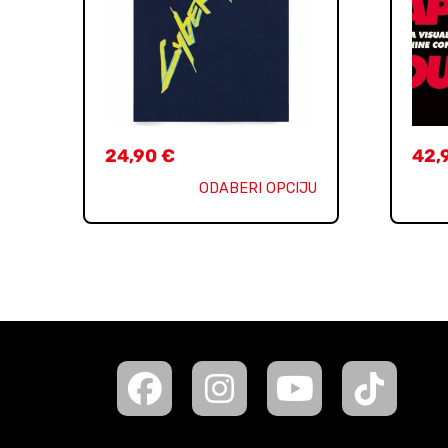
24,90
€
42,
ODABERI OPCIJU