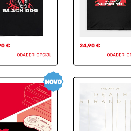
90
€
24,90
€
ODABERI OPCIJU
ODABERI O