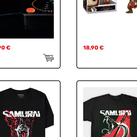
90
€
18,90
€