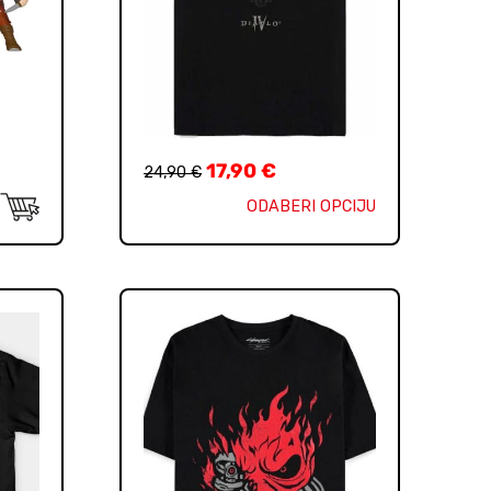
17,90
€
24,90
€
ODABERI OPCIJU