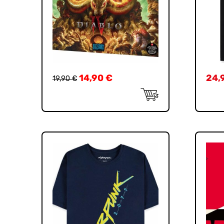
14,90
€
24,
19,90
€