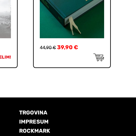
39,90
€
44,90
€
ELIM!
TRGOVINA
IMPRESUM
ROCKMARK