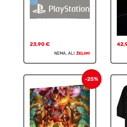
23,90
€
42,
NEMA, ALI
ŽELIM!
-25%