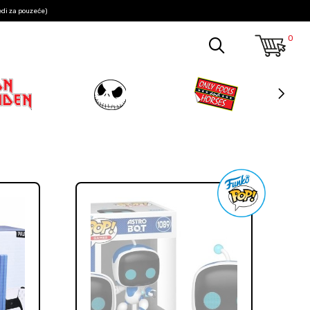
edi za pouzeće)
0