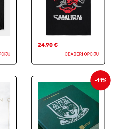
24,90
€
PCIJU
ODABERI OPCIJU
-11%