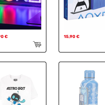
90
€
15,90
€