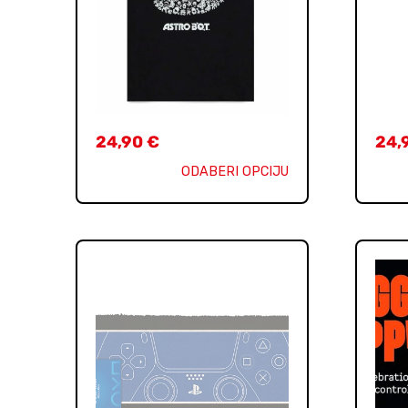
24,90
€
24,
ODABERI OPCIJU