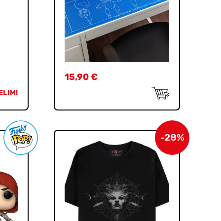
15,90
€
ELIM!
-28%