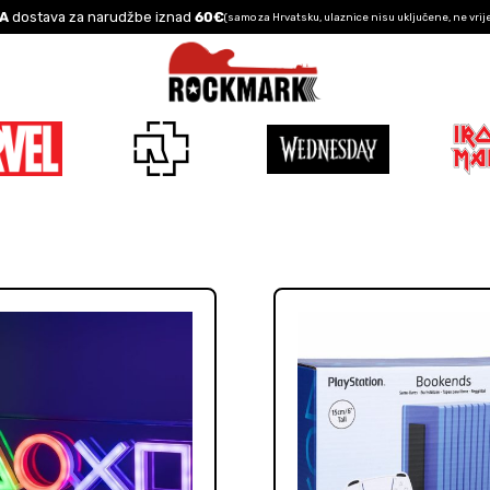
A
dostava za narudžbe iznad
60€
(samo za Hrvatsku, ulaznice nisu uključene, ne vrij