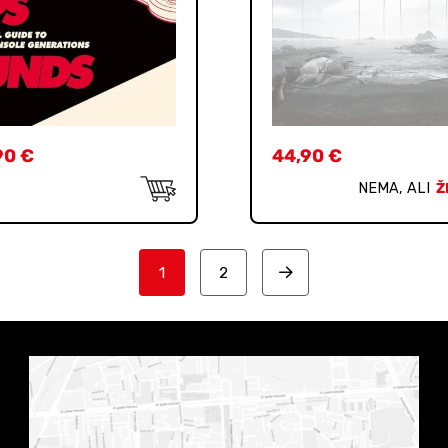
90
€
44,90
€
NEMA, ALI
Ž
1
2
Next