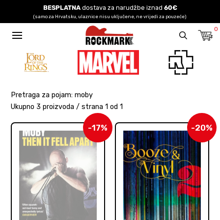
BESPLATNA
dostava za narudžbe iznad
60€
(samo za Hrvatsku, ulaznice nisu uključene, ne vrijedi za pouzeće)
0
Pretraga za pojam: moby
Ukupno 3 proizvoda / strana 1 od 1
-17%
-20%