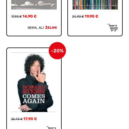
14,90
€
19,90
€
17,90
€
24,90
€
NEMA, ALI
ŽELIM!
-20%
17,90
€
22,43
€