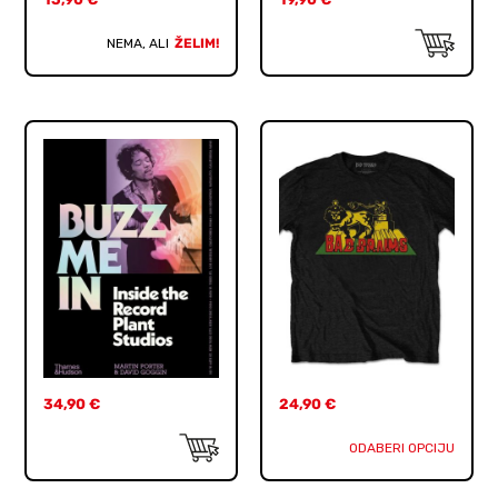
NEMA, ALI
ŽELIM!
34,90
€
24,90
€
ODABERI OPCIJU