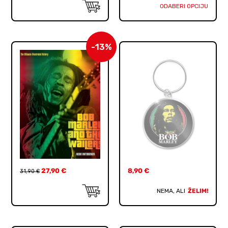
ODABERI OPCIJU
-13%
27,90
€
8,90
€
31,90
€
NEMA, ALI
ŽELIM!