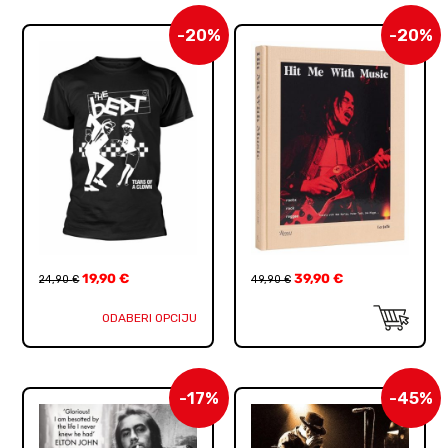
-20%
-20%
19,90
€
39,90
€
24,90
€
49,90
€
ODABERI OPCIJU
-17%
-45%