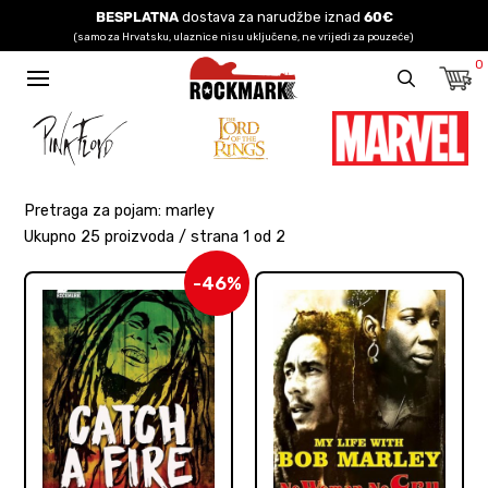
BESPLATNA
dostava za narudžbe iznad
60€
(samo za Hrvatsku, ulaznice nisu uključene, ne vrijedi za pouzeće)
0
Pretraga za pojam: marley
Ukupno 25 proizvoda / strana 1 od 2
-46%