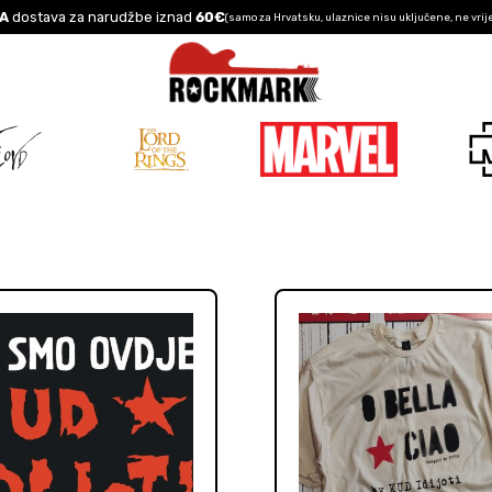
A
dostava za narudžbe iznad
60€
(samo za Hrvatsku, ulaznice nisu uključene, ne vrij