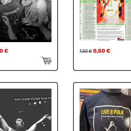
90
€
0,50
€
1,50
€