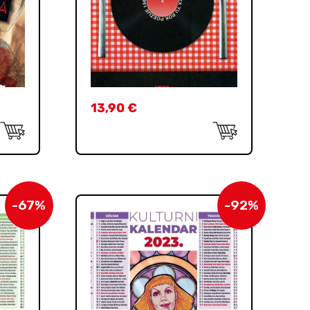
13,90
€
-67%
-92%