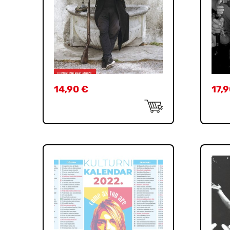
14,90
€
17,