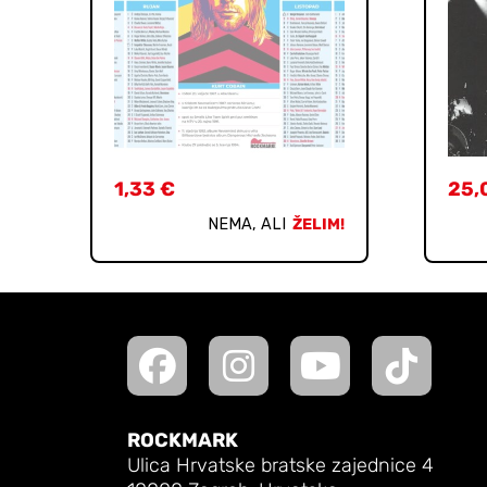
1,33
€
25,
NEMA, ALI
ŽELIM!
ROCKMARK
Ulica Hrvatske bratske zajednice 4