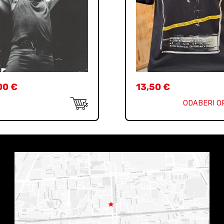
00
€
13,50
€
ODABERI O