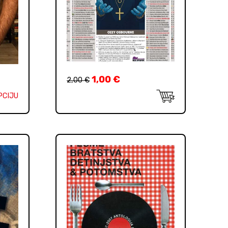
1,00
€
2,00
€
PCIJU