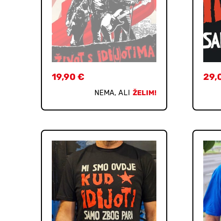
19,90
€
29,
NEMA, ALI
ŽELIM!