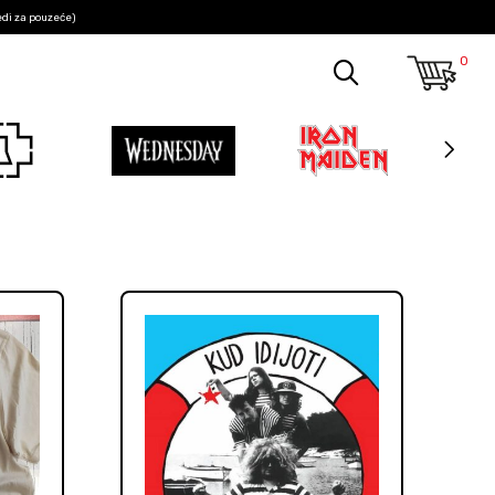
edi za pouzeće)
0