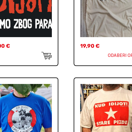
00
€
19,90
€
ODABERI O