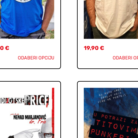
90
€
19,90
€
ODABERI OPCIJU
ODABERI O