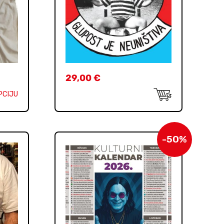
29,00
€
PCIJU
-50%