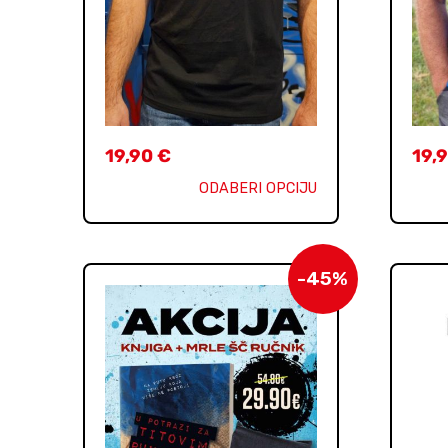
19,90
€
19,
ODABERI OPCIJU
-45%