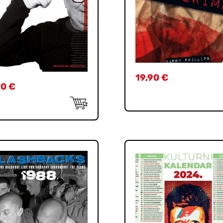
19,90
€
90
€