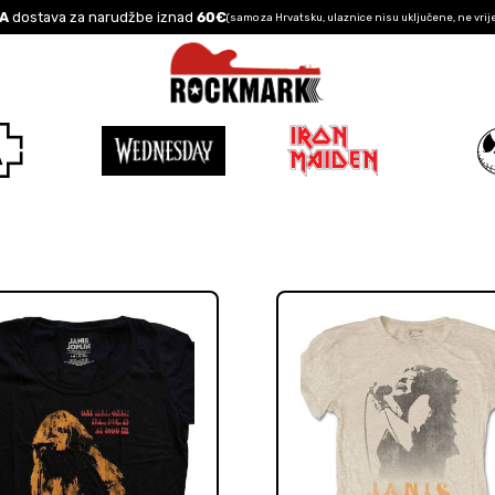
A
dostava za narudžbe iznad
60€
(samo za Hrvatsku, ulaznice nisu uključene, ne vrij