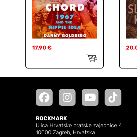
17,90
€
20,
ROCKMARK
Ulica Hrvatske bratske zajednice 4
10000 Zagreb, Hrvatska