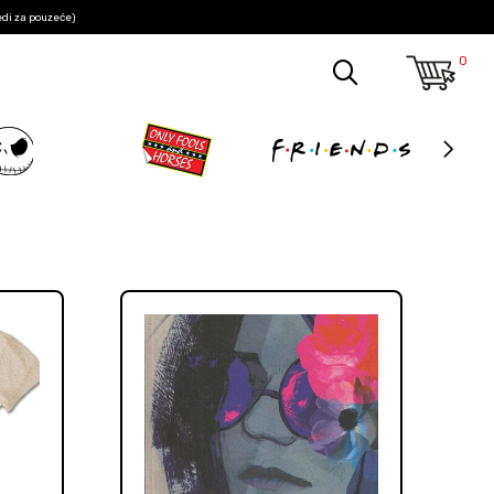
edi za pouzeće)
0