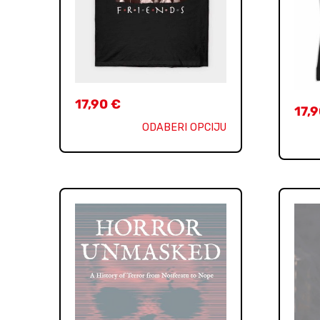
17,90
€
17,
ODABERI OPCIJU