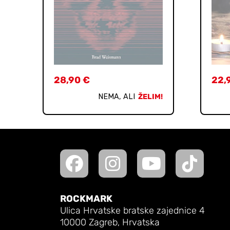
28,90
€
22,
NEMA, ALI
ŽELIM!
ROCKMARK
Ulica Hrvatske bratske zajednice 4
10000 Zagreb, Hrvatska