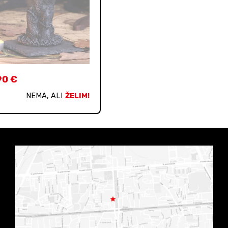
90
€
NEMA, ALI
ŽELIM!