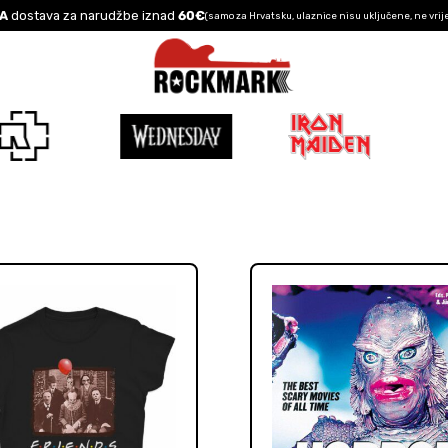
A
dostava za narudžbe iznad
60€
(samo za Hrvatsku, ulaznice nisu uključene, ne vrij