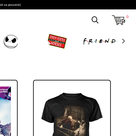
edi za pouzeće)
0