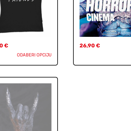
90
€
26,90
€
ODABERI OPCIJU