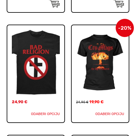
-20%
24,90
€
19,90
€
24,90
€
ODABERI OPCIJU
ODABERI OPCIJU