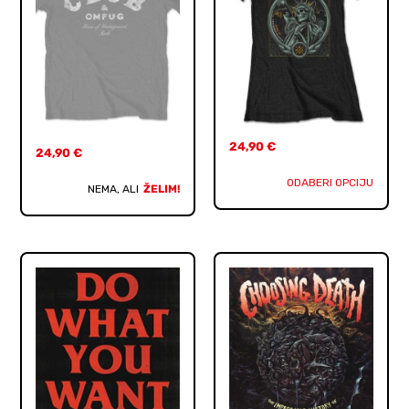
24,90
€
24,90
€
ODABERI OPCIJU
NEMA, ALI
ŽELIM!