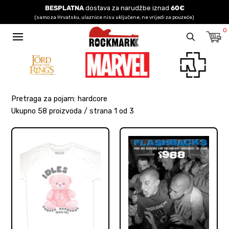
BESPLATNA
dostava za narudžbe iznad
60€
(samo za Hrvatsku, ulaznice nisu uključene, ne vrijedi za pouzeće)
0
Pretraga za pojam: hardcore
Ukupno 58 proizvoda / strana 1 od 3