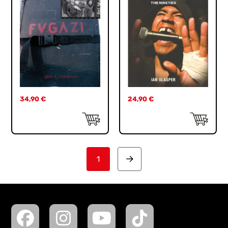
34,90
€
24,90
€
1
Next