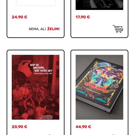
24,90
€
17,90
€
NEMA, ALI
ŽELIM!
20,90
€
44,90
€