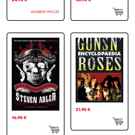
ODABERI OPCIJU
21,90
€
16,90
€