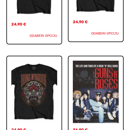
24,90
€
24,90
€
ODABERI OPCIJU
ODABERI OPCIJU
24,90
€
36,90
€