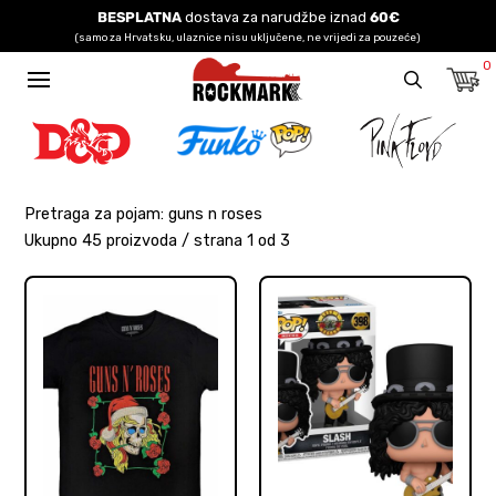
BESPLATNA
dostava za narudžbe iznad
60€
(samo za Hrvatsku, ulaznice nisu uključene, ne vrijedi za pouzeće)
0
Pretraga za pojam: guns n roses
Ukupno 45 proizvoda / strana 1 od 3