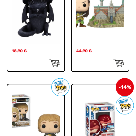
18,90
€
44,90
€
-14%