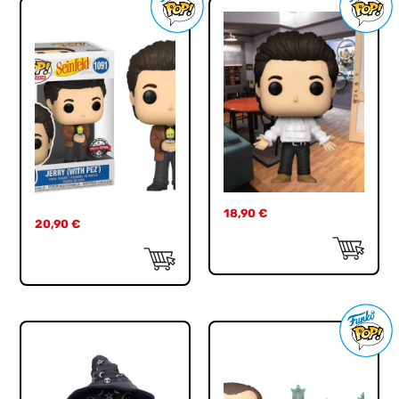
18,90
€
20,90
€