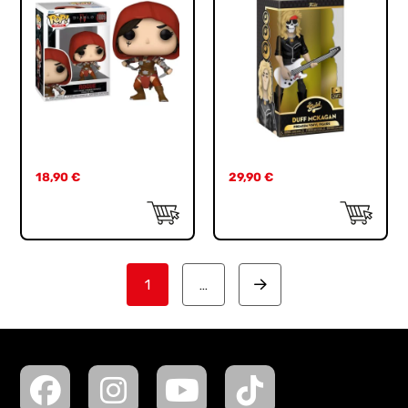
18,90
€
29,90
€
1
…
Next