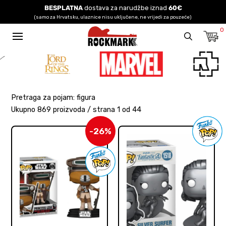
BESPLATNA
dostava za narudžbe iznad
60€
(samo za Hrvatsku, ulaznice nisu uključene, ne vrijedi za pouzeće)
0
Pretraga za pojam: figura
Ukupno 869 proizvoda / strana 1 od 44
-26%