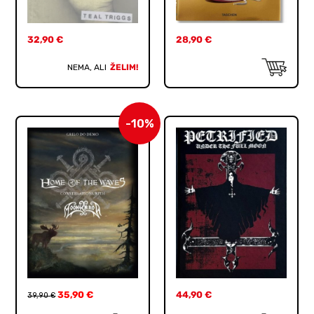
32,90
€
28,90
€
NEMA, ALI
ŽELIM!
-10%
35,90
€
44,90
€
39,90
€