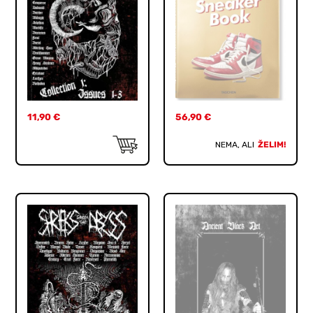
11,90
€
56,90
€
NEMA, ALI
ŽELIM!