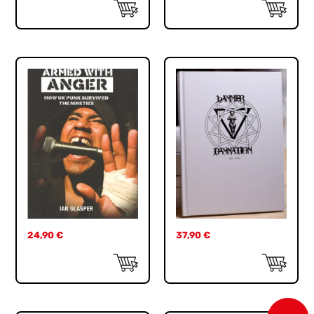
24,90
€
37,90
€