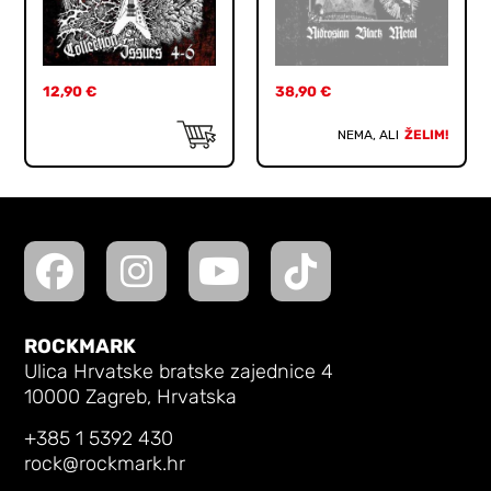
12,90
€
38,90
€
NEMA, ALI
ŽELIM!
ROCKMARK
Ulica Hrvatske bratske zajednice 4
10000 Zagreb, Hrvatska
+385 1 5392 430
rock@rockmark.hr