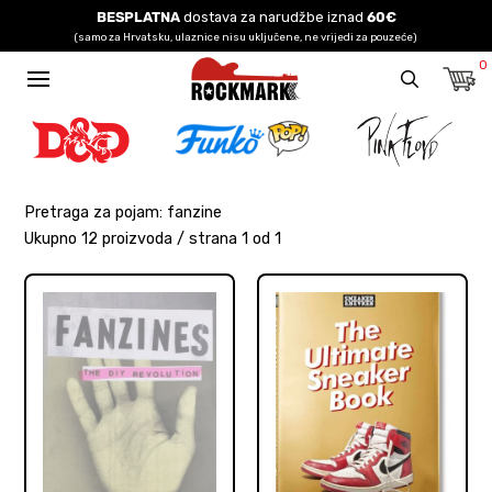
BESPLATNA
dostava za narudžbe iznad
60€
(samo za Hrvatsku, ulaznice nisu uključene, ne vrijedi za pouzeće)
0
Pretraga za pojam: fanzine
Ukupno 12 proizvoda / strana 1 od 1