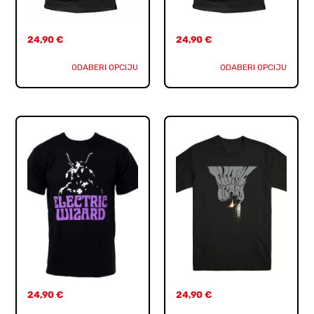
24,90
€
24,90
€
ODABERI OPCIJU
ODABERI OPCIJU
24,90
€
24,90
€