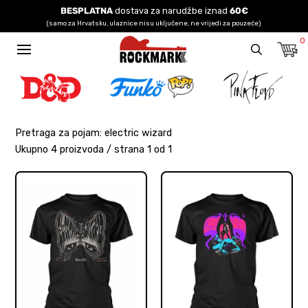
BESPLATNA
dostava za narudžbe iznad
60€
(samo za Hrvatsku, ulaznice nisu uključene, ne vrijedi za pouzeće)
0
Pretraga za pojam: electric wizard
Ukupno 4 proizvoda / strana 1 od 1