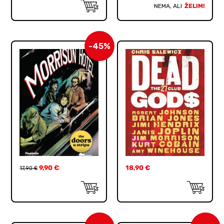
NEMA, ALI
ŽELIM!
-45%
9,90
€
18,90
€
17,90
€