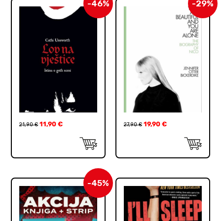
-46%
-29%
11,90
€
19,90
€
21,90
€
27,90
€
-45%