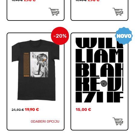
17,90
€
17,90
€
-20%
19,90
€
15,00
€
24,90
€
ODABERI OPCIJU