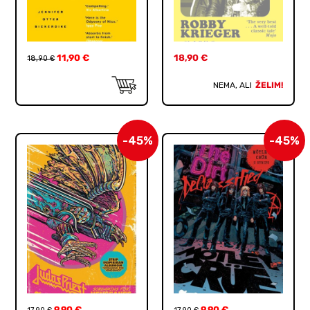
11,90
€
18,90
€
18,90
€
NEMA, ALI
ŽELIM!
-45%
-45%
9,90
€
9,90
€