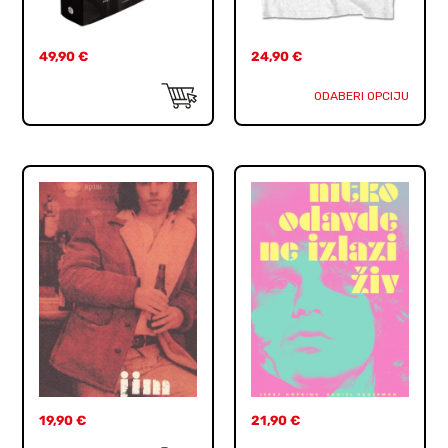
49,90
€
24,90
€
ODABERI OPCIJU
19,90
€
21,90
€