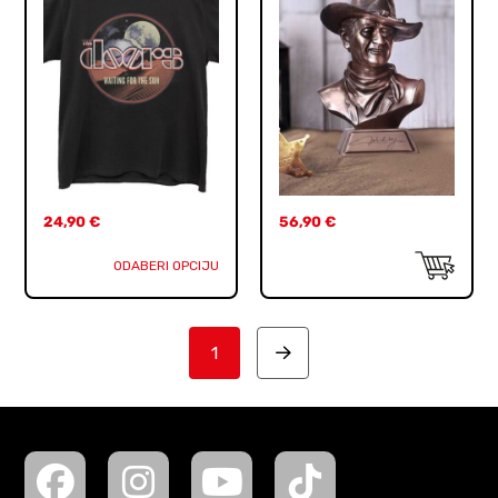
24,90
€
56,90
€
ODABERI OPCIJU
1
Next