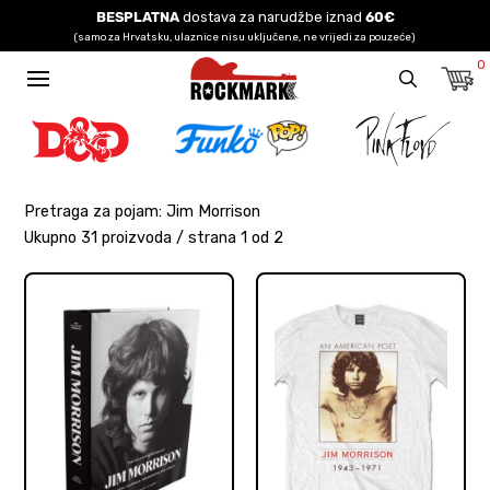
BESPLATNA
dostava za narudžbe iznad
60€
(samo za Hrvatsku, ulaznice nisu uključene, ne vrijedi za pouzeće)
0
Pretraga za pojam: Jim Morrison
Ukupno 31 proizvoda / strana 1 od 2