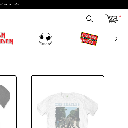
edi za pouzeće)
0