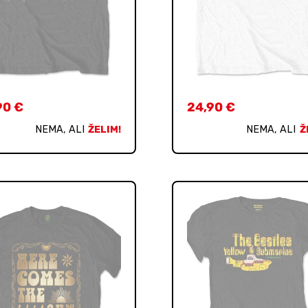
90
€
24,90
€
NEMA, ALI
ŽELIM!
NEMA, ALI
Ž