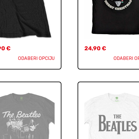
90
€
24,90
€
ODABERI OPCIJU
ODABERI O