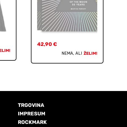
42,90
€
ELIM!
NEMA, ALI
ŽELIM!
TRGOVINA
IMPRESUM
ROCKMARK