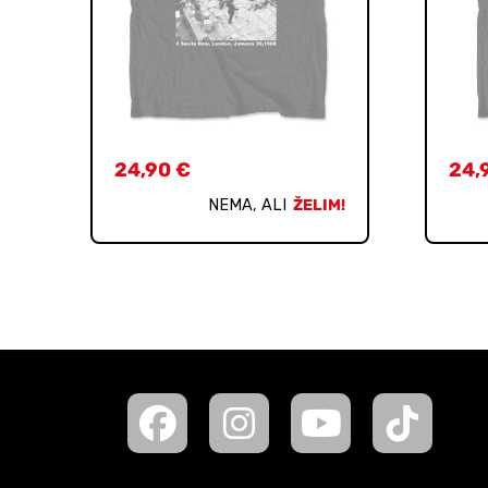
24,90
€
24,
NEMA, ALI
ŽELIM!