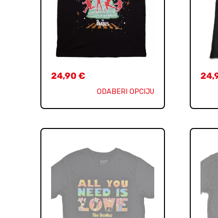
24,90
€
24,
ODABERI OPCIJU