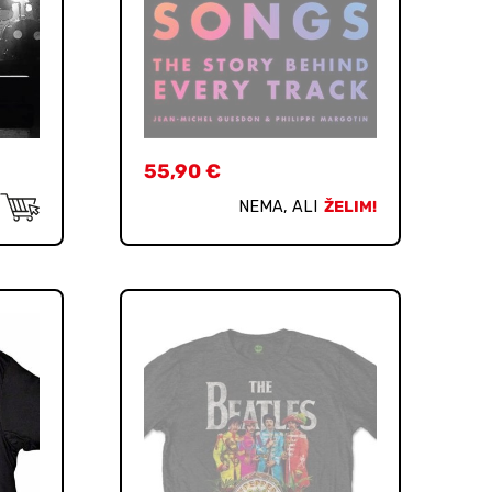
55,90
€
NEMA, ALI
ŽELIM!