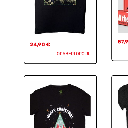
57,
24,90
€
ODABERI OPCIJU