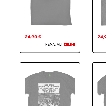
24,90
€
24,
NEMA, ALI
ŽELIM!