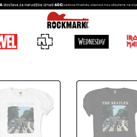
A
dostava za narudžbe iznad
60€
(samo za Hrvatsku, ulaznice nisu uključene, ne vrij