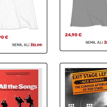
24,90
€
90
€
NEMA, ALI
Ž
NEMA, ALI
ŽELIM!