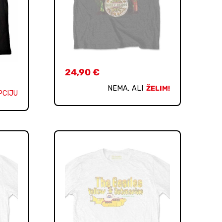
24,90
€
NEMA, ALI
ŽELIM!
PCIJU