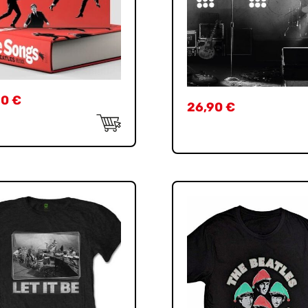
90
€
26,90
€