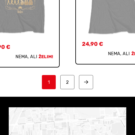
24,90
€
90
€
NEMA, ALI
Ž
NEMA, ALI
ŽELIM!
1
2
Next