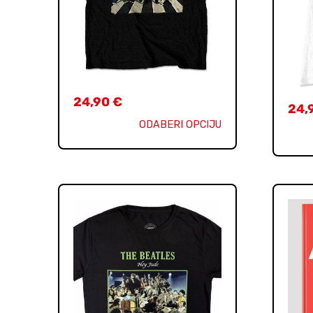
24,90
€
24,
ODABERI OPCIJU